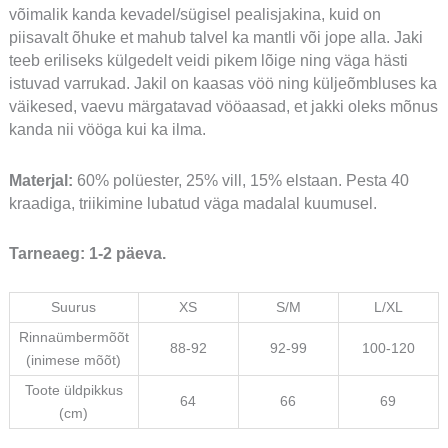
võimalik kanda kevadel/sügisel pealisjakina, kuid on
piisavalt õhuke et mahub talvel ka mantli või jope alla. Jaki
teeb eriliseks külgedelt veidi pikem lõige ning väga hästi
istuvad varrukad. Jakil on kaasas vöö ning küljeõmbluses ka
väikesed, vaevu märgatavad vööaasad, et jakki oleks mõnus
kanda nii vööga kui ka ilma.
Materjal:
60% polüester, 25% vill, 15% elstaan. Pesta 40
kraadiga, triikimine lubatud väga madalal kuumusel.
Tarneaeg: 1-2 päeva.
Suurus
XS
S/M
L/XL
Rinnaümbermõõt
88-92
92-99
100-120
(inimese mõõt)
Toote üldpikkus
64
66
69
(cm)