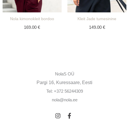
Nola kimonokleit bordoo
Kleit Jade tumesinine
169.00
€
149.00
€
NolaS OÜ
Pargi 16, Kuressaare, Eesti
Tel: +372 56244309
nola@nola.ee