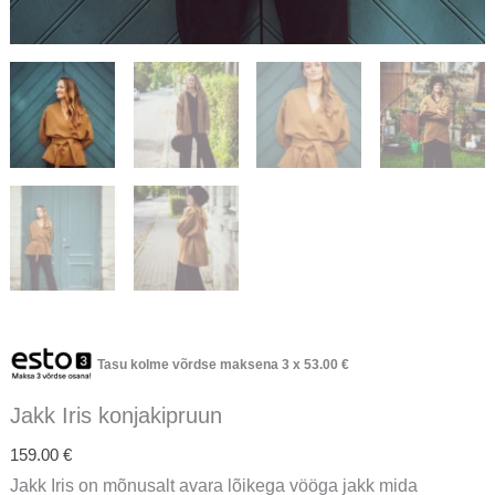
Tasu kolme võrdse maksena 3 x
53.00
€
Jakk Iris konjakipruun
159.00
€
Jakk Iris on mõnusalt avara lõikega vööga jakk mida