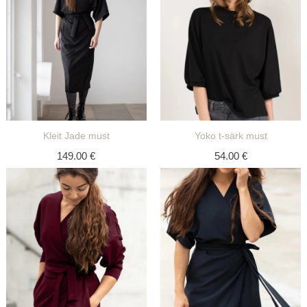
Kleit Jade must
Yoko t-särk must
149.00
€
54.00
€