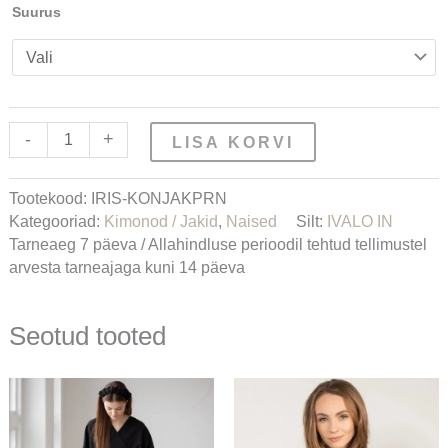
Suurus
-
+
LISA KORVI
Tootekood:
IRIS-KONJAKPRN
Kategooriad:
Kimonod / Jakid
,
Naised
Silt:
IVALO IN
Tarneaeg 7 päeva / Allahindluse perioodil tehtud tellimustel
arvesta tarneajaga kuni 14 päeva
Seotud tooted