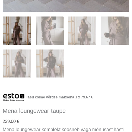
Tasu kolme võrdse maksena 3 x
79.67
€
Mena loungewear taupe
239.00
€
Mena loungewear komplekt koosneb väga mõnusast hästi