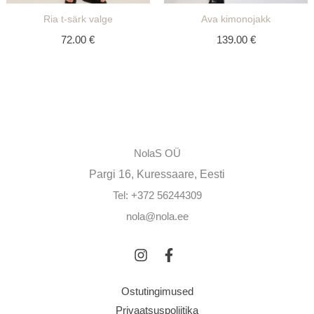
Ria t-särk valge
Ava kimonojakk
72.00
€
139.00
€
NolaS OÜ
Pargi 16, Kuressaare, Eesti
Tel: +372 56244309
nola@nola.ee
Ostutingimused
Privaatsuspoliitika