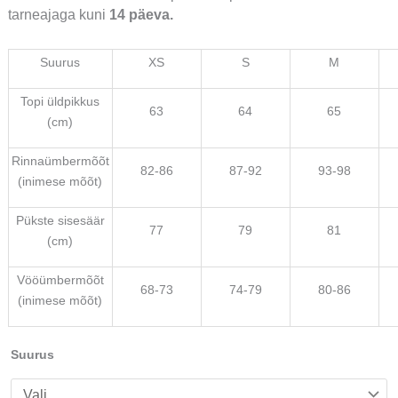
tarneajaga kuni
14 päeva.
Suurus
XS
S
M
Topi üldpikkus
63
64
65
(cm)
Rinnaümbermõõt
82-86
87-92
93-98
(inimese mõõt)
Pükste sisesäär
77
79
81
(cm)
Vööümbermõõt
68-73
74-79
80-86
(inimese mõõt)
Suurus