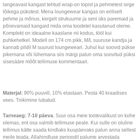
langeavast kangast tehtud wrap-on topist ja pehmetest sirge
lõikega pükstest. Mena loungewear kangas on eriliselt
pehme ja mõnus, kergelt strukuurne ja seni üks paremaid ja
põnevamaid kangaid mida oma toodetel kasutanud oleme.
Komplekt on ideaalne kaaslane nii kodus, tööl kui
puhkehetkel. Modell on 174 cm pikk, M/L suuruse kandja ja
kannab pildil M suurust loungeweari. Juhul kui soovid pükse
pikemana või lühemana siis märgi palun oma soovitud püksi
sisesääre mõõt tellimuse kommentaari.
Materjal:
90% puuvill, 10% elastaan. Pesta 40 kraadises
vees. Triikimine lubatud.
Tarneaeg: 7-10 päeva
. Suur osa meie tootevalikust on kohe
olemas, ent osa valmib tellimuse peale. Kui sulle on oluline
tellimus kätte saada kindlaks kuupäevaks palun anna sellest
meile teada. Allahindluse perioodil palume arvestada