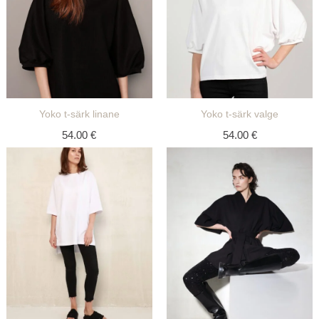
Yoko t-särk linane
Yoko t-särk valge
54.00
€
54.00
€