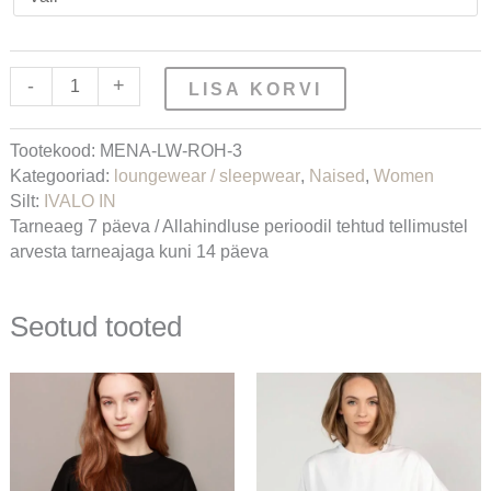
-
+
LISA KORVI
Tootekood:
MENA-LW-ROH-3
Kategooriad:
loungewear / sleepwear
,
Naised
,
Women
Silt:
IVALO IN
Tarneaeg 7 päeva / Allahindluse perioodil tehtud tellimustel
arvesta tarneajaga kuni 14 päeva
Seotud tooted