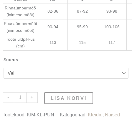
Rinnaümbermõõ
82-86
87-92
93-98
(inimese mõõt)
Puusaümbermõõt
90-94
95-99
100-106
(inimese mõõt)
Toote üldpikkus
113
115
117
(cm)
Suurus
-
+
LISA KORVI
Tootekood:
KIM-KL-PUN
Kategooriad:
Kleidid
,
Naised