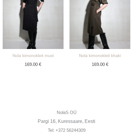
Nola kimonokleit must
Nola kimonokleit khaki
169.00
€
169.00
€
NolaS OÜ
Pargi 16, Kuressaare, Eesti
Tel: +372 56244309