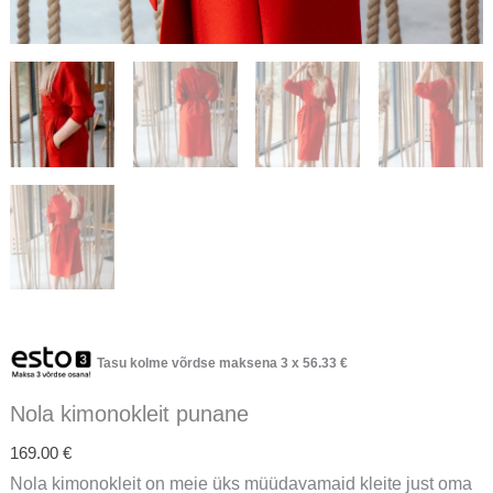
Tasu kolme võrdse maksena 3 x
56.33
€
Nola kimonokleit punane
169.00
€
Nola kimonokleit on meie üks müüdavamaid kleite just oma