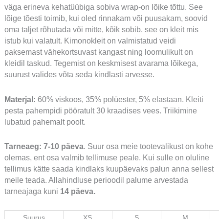
väga erineva kehatüübiga sobiva wrap-on lõike tõttu. See
lõige tõesti toimib, kui oled rinnakam või puusakam, soovid
oma taljet rõhutada või mitte, kõik sobib, see on kleit mis
istub kui valatult. Kimonokleit on valmistatud veidi
paksemast vähekortsuvast kangast ning loomulikult on
kleidil taskud. Tegemist on keskmisest avarama lõikega,
suurust valides võta seda kindlasti arvesse.
Materjal:
60% viskoos, 35% polüester, 5% elastaan. Kleiti
pesta pahempidi pööratult 30 kraadises vees. Triikimine
lubatud pahemalt poolt.
Tarneaeg: 7-10 päeva
. Suur osa meie tootevalikust on kohe
olemas, ent osa valmib tellimuse peale. Kui sulle on oluline
tellimus kätte saada kindlaks kuupäevaks palun anna sellest
meile teada. Allahindluse perioodil palume arvestada
tarneajaga kuni
14 päeva.
Suurus
XS
S
M