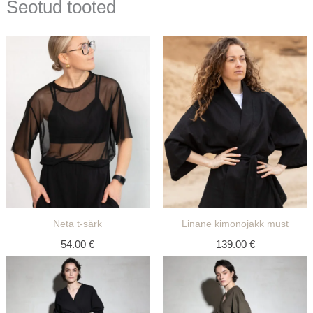
Seotud tooted
Neta t-särk
Linane kimonojakk must
54.00
€
139.00
€