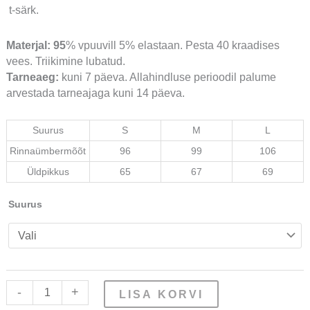
t-särk.
Materjal: 95
% vpuuvill 5% elastaan. Pesta 40 kraadises
vees. Triikimine lubatud.
Tarneaeg:
kuni 7 päeva. Allahindluse perioodil palume
arvestada tarneajaga kuni 14 päeva.
Suurus
S
M
L
Rinnaümbermõõt
96
99
106
Üldpikkus
65
67
69
Suurus
-
+
LISA KORVI