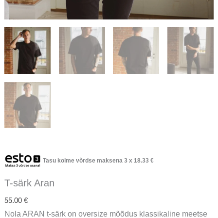
Tasu kolme võrdse maksena 3 x
18.33
€
T-särk Aran
55.00
€
Nola ARAN t-särk on oversize mõõdus klassikaline meetse