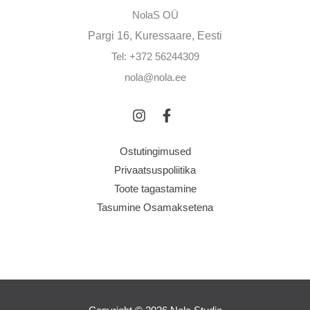
NolaS OÜ
Pargi 16, Kuressaare, Eesti
Tel: +372 56244309
nola@nola.ee
Ostutingimused
Privaatsuspoliitika
Toote tagastamine
Tasumine Osamaksetena