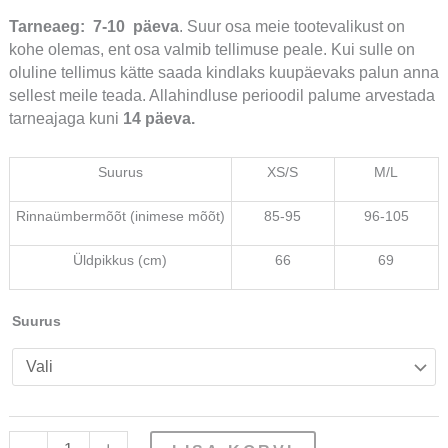
Tarneaeg:
7-10 päeva
. Suur osa meie tootevalikust on
kohe olemas, ent osa valmib tellimuse peale. Kui sulle on
oluline tellimus kätte saada kindlaks kuupäevaks palun anna
sellest meile teada. Allahindluse perioodil palume arvestada
tarneajaga kuni
14 päeva.
Suurus
XS/S
M/L
Rinnaümbermõõt (inimese mõõt)
85-95
96-105
Üldpikkus (cm)
66
69
Suurus