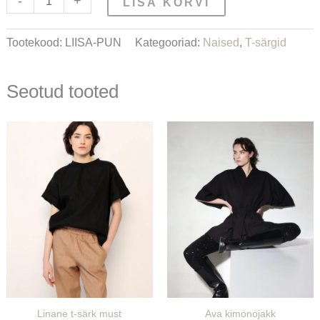
-
+
LISA KORVI
Tootekood:
LIISA-PUN
Kategooriad:
Naised
,
T-särgid
Seotud tooted
Linane t-särk must
Ava kimonojakk