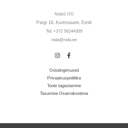
NolaS OÜ
Pargi 16, Kuressaare, Eesti
Tel: +372 56244309
nola@nola.ee
Ostutingimused
Privaatsuspoliitika
Toote tagastamine
Tasumine Osamaksetena