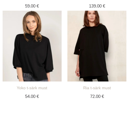
59.00
€
139.00
€
Yoko t-särk must
Ria t-särk must
54.00
€
72.00
€