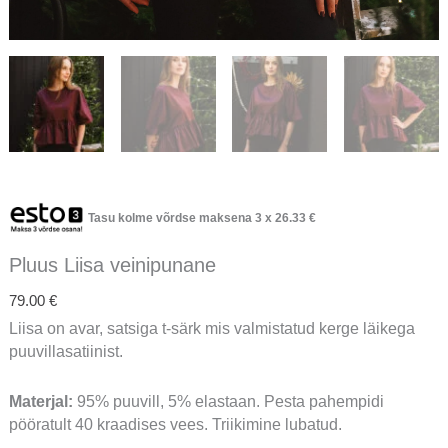
Tasu kolme võrdse maksena 3 x
26.33
€
Pluus Liisa veinipunane
79.00
€
Liisa on avar, satsiga t-särk mis valmistatud kerge läikega
puuvillasatiinist.
Materjal:
95% puuvill, 5% elastaan. Pesta pahempidi
pööratult 40 kraadises vees. Triikimine lubatud.