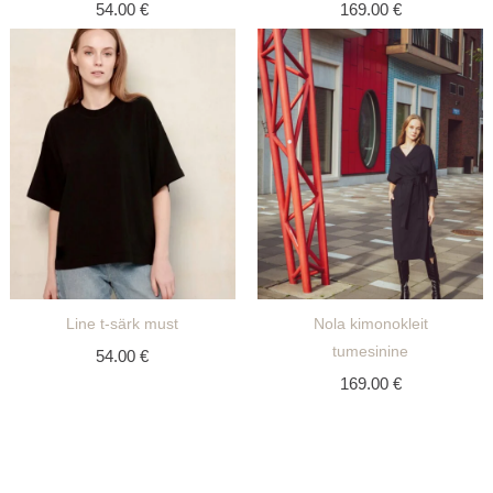
54.00
€
169.00
€
Line t-särk must
Nola kimonokleit
tumesinine
54.00
€
169.00
€