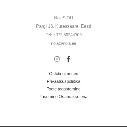
NolaS OÜ
Pargi 16, Kuressaare, Eesti
Tel: +372 56244309
nola@nola.ee
Ostutingimused
Privaatsuspoliitika
Toote tagastamine
Tasumine Osamaksetena