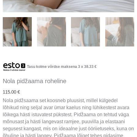
Tasu kolme võrdse maksena 3 x
38.33
€
Nola pidžaama roheline
115.00
€
Nola pidžsaama set koosneb pluusist, millel külgedel
lõhikud ning seljal avar ümar kaelus ning lühikestest avara
lõikega hästi istuvatest pükstest. Pidžaama on tehtud väga
mõnusast ja hästi langevast ramjee, puuvilla ja elastaani
segusest kangast, mis on ideaalne just ööriietuseks, kuna on
õhuline ja hästi langev. Pidžaama lõiget tehes pidasime