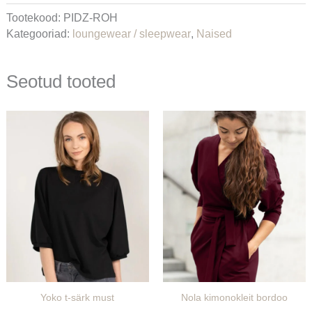
Tootekood:
PIDZ-ROH
Kategooriad:
loungewear / sleepwear
,
Naised
Seotud tooted
Yoko t-särk must
Nola kimonokleit bordoo