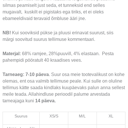
silmas peamiselt just seda, et tunneksid end selles
mugavalt, kuskilt ei pigistaks ega tiriks, et ei oleks
ebameeldivaid teravaid õmbluse ääri jne.
NB!
Kui sooviksid pükse ja pluusi erinavat suurust, siis
märgi soovitud suurus tellimuse kommentaari.
Materjal:
68% ramjee, 28%puuvill, 4% elastaan. Pesta
pahempidi pööratult 40 kraadises vees.
Tarneaeg:
7-10 päeva
. Suur osa meie tootevalikust on kohe
olemas, ent osa valmib tellimuse peale. Kui sulle on oluline
tellimus kätte saada kindlaks kuupäevaks palun anna sellest
meile teada. Allahindluse perioodil palume arvestada
tarneajaga kuni
14 päeva.
Suurus
XS/S
M/L
XL