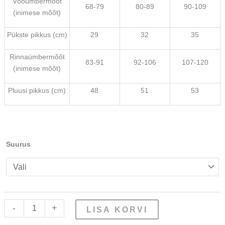
Vööümbermõõt
68-79
80-89
90-109
(inimese mõõt)
Pükste pikkus (cm)
29
32
35
Rinnaümbermõõt
83-91
92-106
107-120
(inimese mõõt)
Pluusi pikkus (cm)
48
51
53
Suurus
-
+
LISA KORVI