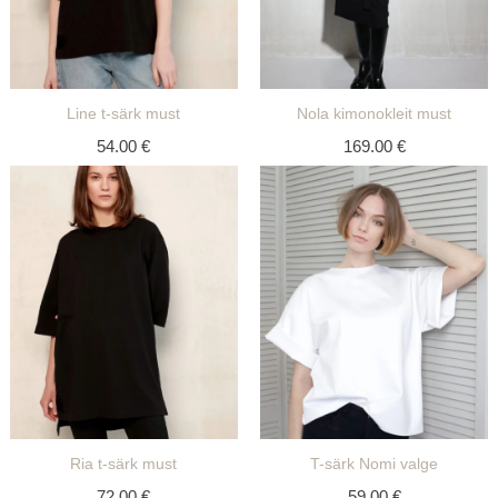
Line t-särk must
Nola kimonokleit must
54.00
€
169.00
€
Ria t-särk must
T-särk Nomi valge
72.00
€
59.00
€