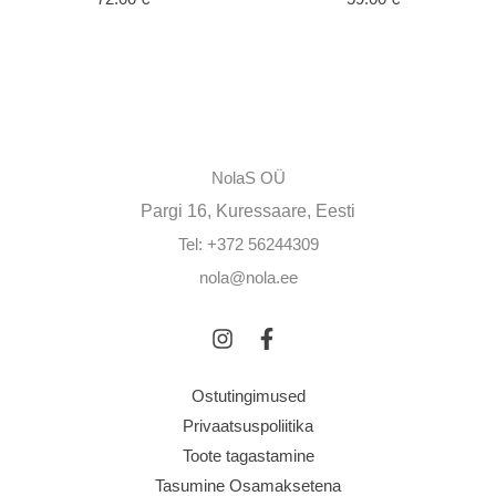
NolaS OÜ
Pargi 16, Kuressaare, Eesti
Tel: +372 56244309
nola@nola.ee
Ostutingimused
Privaatsuspoliitika
Toote tagastamine
Tasumine Osamaksetena