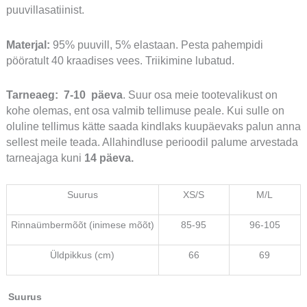
puuvillasatiinist.
Materjal:
95% puuvill, 5% elastaan. Pesta pahempidi
pööratult 40 kraadises vees. Triikimine lubatud.
Tarneaeg:
7-10 päeva
. Suur osa meie tootevalikust on
kohe olemas, ent osa valmib tellimuse peale. Kui sulle on
oluline tellimus kätte saada kindlaks kuupäevaks palun anna
sellest meile teada. Allahindluse perioodil palume arvestada
tarneajaga kuni
14 päeva.
Suurus
XS/S
M/L
Rinnaümbermõõt (inimese mõõt)
85-95
96-105
Üldpikkus (cm)
66
69
Suurus