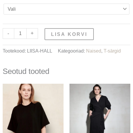
-
+
LISA KORVI
Tootekood:
LIISA-HALL
Kategooriad:
Naised
,
T-särgid
Seotud tooted