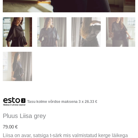
Tasu kolme võrdse maksena 3 x
26.33
€
Pluus Liisa grey
79.00
€
Liisa on avar, satsiga t-särk mis valmistatud kerge läikega