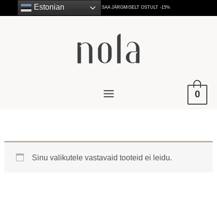
to
Estonian
LIITU UUDISKIRJAGA JA SAA JÄRGMISELT OSTULT -15%
content
0
Sinu valikutele vastavaid tooteid ei leidu.