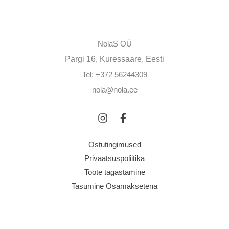
NolaS OÜ
Pargi 16, Kuressaare, Eesti
Tel: +372 56244309
nola@nola.ee
Ostutingimused
Privaatsuspoliitika
Toote tagastamine
Tasumine Osamaksetena